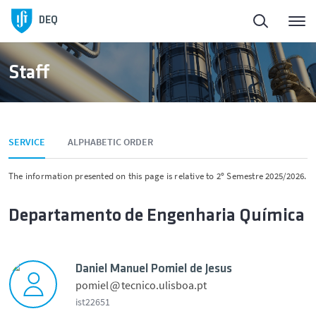
Homepage
DEQ
About
Staff
People
SERVICE
ALPHABETIC ORDER
Education
The information presented on this page is relative to 2º Semestre 2025/2026.
Mobility
Departamento de Engenharia Química
Research and Innovation
Daniel Manuel Pomiel de Jesus
Outreach
pomiel
tecnico.ulisboa.pt
ist22651