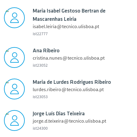
Scouting 2026
Maria Isabel Gestoso Bertran de
a
Mascarenhas Leiria
Safety
n
isabel.leiria
tecnico.ulisboa.pt
i
ist22777
e
News
l
Ana Ribeiro
M
cristina.nunes
tecnico.ulisboa.pt
Events
a
ist23052
n
a
n
u
r
Contacts
a
e
Maria de Lurdes Rodrigues Ribeiro
i
R
l
lurdes.ribeiro
tecnico.ulisboa.pt
a
i
Português
P
ist23053
I
b
o
s
e
m
a
Jorge Luís Dias Teixeira
i
i
a
b
jorge.d.teixeira
tecnico.ulisboa.pt
r
e
r
e
ist24300
o
l
i
l