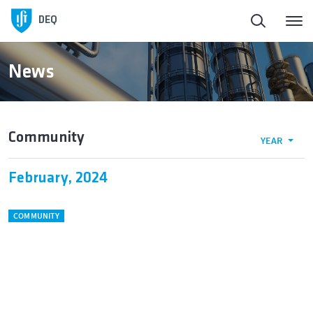
Homepage
DEQ
About
News
People
Community
YEAR
Education
February, 2024
Mobility
COMMUNITY
Research and Innovation
Outreach