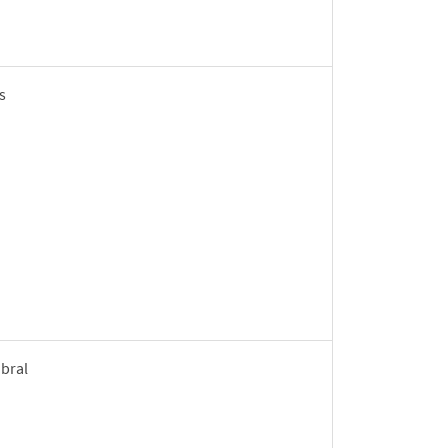
s
bral