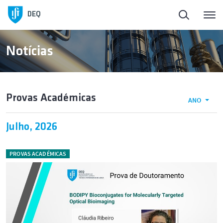
Início
DEQ
Sobre o DEQ
Notícias
Pessoas
Provas Académicas
ANO
Ensino
Julho, 2026
Mobilidade
PROVAS ACADÉMICAS
Investigação e Inovação
Divulgação