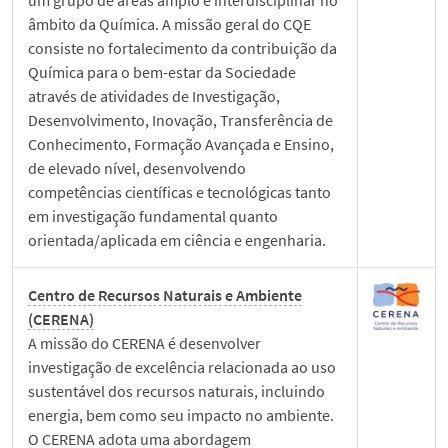
um grupo de áreas amplo e interdisciplinar no
Scouting
âmbito da Química. A missão geral do CQE
consiste no fortalecimento da contribuição da
Segurança
Química para o bem-estar da Sociedade
através de atividades de Investigação,
Desenvolvimento, Inovação, Transferência de
Notícias
Conhecimento, Formação Avançada e Ensino,
de elevado nível, desenvolvendo
competências científicas e tecnológicas tanto
Eventos
em investigação fundamental quanto
orientada/aplicada em ciência e engenharia.
Contactos
Centro de Recursos Naturais e Ambiente
Redes Sociais
(CERENA)
A missão do CERENA é desenvolver
investigação de excelência relacionada ao uso
English
sustentável dos recursos naturais, incluindo
energia, bem como seu impacto no ambiente.
O CERENA adota uma abordagem